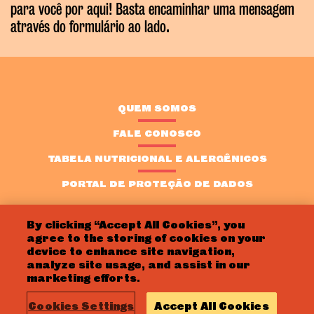
para você por aqui! Basta encaminhar uma mensagem
através do formulário ao lado.
QUEM SOMOS
FALE CONOSCO
TABELA NUTRICIONAL E ALERGÊNICOS
PORTAL DE PROTEÇÃO DE DADOS
By clicking “Accept All Cookies”, you
agree to the storing of cookies on your
device to enhance site navigation,
analyze site usage, and assist in our
Copyright © 2022 Aussie Todos os direitos reservados. Todas as marcas
registradas são propriedade dos seus respectivos donos.
marketing efforts.
Política de privacidade
Trabalhe Conosco
Cookies Settings
Accept All Cookies